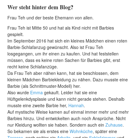
Wer steht hinter dem Blog
?
Frau Teh und der beste Ehemann von allen.
Frau Teh ist Mitte 50 und hat als Kind nicht mit Barbies
gespielt.
Im September 2016 hat sich ein kleines Mädchen einen roten
Barbie-Schlafanzug gewünscht. Also ist Frau Teh
losgegangen, um ihr einen zu kaufen. Und hat feststellen
müssen, dass es keine roten Sachen für Barbies gibt, erst
recht keine Schlafanzüge.
Da Frau Teh aber nähen kann, hat sie beschlossen, dem
kleinen Mädchen Barbiekleidung zu nähen. Dazu musste eine
Barbie (als Schnittmuster-Modell) her.
Also wurde
Emma
gekauft. Leider hat sie eine
Hüftgelenkdysplasie und kann nicht gerade stehen. Deshalb
musste eine zweite Barbie her,
Hannah
.
Auf mystische Weise kamen auf einmal immer mehr und mehr
Barbies hinzu. Und entwickelten auch noch Ansprüche. Nicht
nur Kleidung wollten sie haben. Sondern auch ein
Zuhause
.
So bekamen sie als erstes eine
Wohnküche
, später eine
Terasse
, noch später ein
Arbeits
- und ein
Schlafzimmer
und