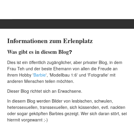
Start
Informationen zum Erlenplatz
Blog
Was gibt es in diesem Blog
?
Kategorie
Dies ist ein öffentlich zugänglicher, aber privater Blog, in dem
Dramatis personae
Frau Teh und der beste Ehemann von allen die Freude an
Info
ihrem Hobby '
Barbie
', 'Modellbau 1:6' und 'Fotografie' mit
anderen Menschen teilen möchten.
Benutzer
Dieser Blog richtet sich an Erwachsene.
In diesem Blog werden Bilder von lesbischen, schwulen,
heterosexuellen, transsexuellen, sich küssenden, evtl. nackten
oder sogar geköpften Barbies gezeigt. Wer sich daran stört, sei
hiermit vorgewarnt ;-)