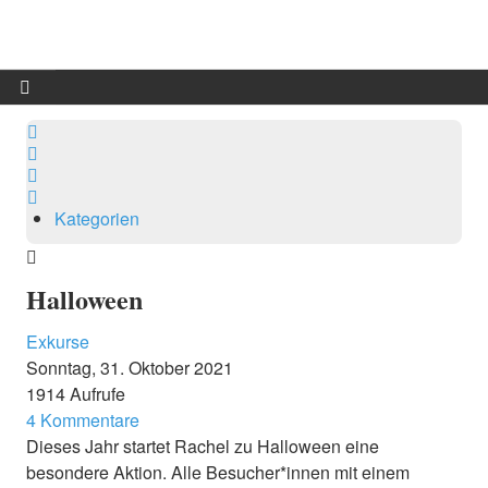
Start
Suche
Updates abonnieren
Blog
Sign In
Kategorie
Kategorien
Dramatis personae
Info
Halloween
Benutzer
Exkurse
Sonntag, 31. Oktober 2021
1914 Aufrufe
4 Kommentare
Dieses Jahr startet Rachel zu Halloween eine
besondere Aktion. Alle Besucher*innen mit einem