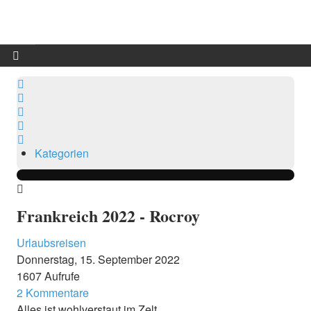
Start
Suche
Updates abonnieren
Blog
Abo beenden
Kategorie
Sign In
Dramatis personae
Kategorien
Info
Benutzer
Frankreich 2022 - Rocroy
Urlaubsreisen
Donnerstag, 15. September 2022
1607 Aufrufe
2 Kommentare
Alles ist wohlverstaut im Zelt.